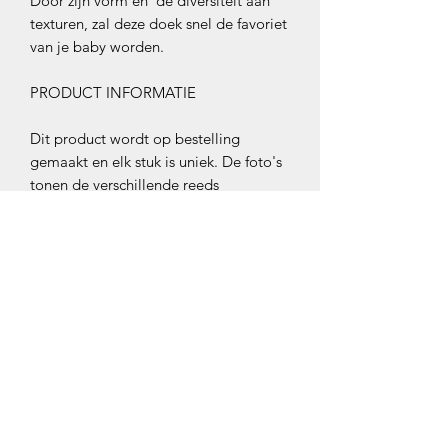
Door zijn vorm en de diversiteit aan
texturen, zal deze doek snel de favoriet
van je baby worden.
PRODUCT INFORMATIE
Dit product wordt op bestelling
gemaakt en elk stuk is uniek. De foto's
tonen de verschillende reeds
geproduceerde stukken en geven een
idee van de prijs. Bij de bestelling
wordt een gedetailleerde offerte
gemaakt om ervoor te zorgen dat aan
de verwachtingen van de klant wordt
voldaan.
Klantenservice